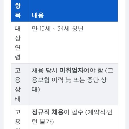
항
목
내용
대
만 15세 ~ 34세 청년
상
연
령
고
채용 당시
미취업자
여야 함 (고
용
용보험 이력 無 또는 중단 상
상
태)
태
고
정규직 채용
이 필수 (계약직·인
용
턴 불가)