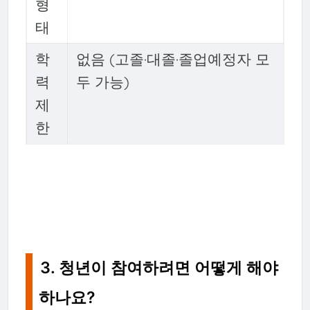
형
태
학
없음 (고졸·대졸·졸업예정자 모
력
두 가능)
제
한
3. 청년이 참여하려면 어떻게 해야
하나요?